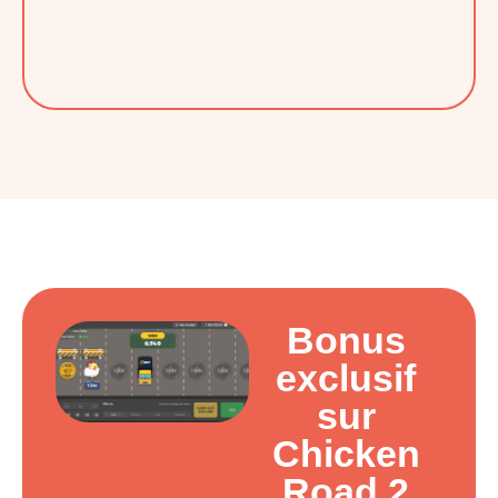
Bonus
exclusif
sur
Chicken
Road 2