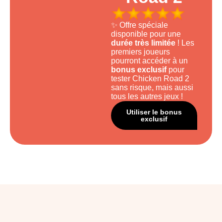
✨ Offre spéciale
disponible pour une
durée très limitée
! Les
premiers joueurs
pourront accéder à un
bonus exclusif
pour
tester Chicken Road 2
sans risque, mais aussi
tous les autres jeux !
Utiliser le bonus
exclusif