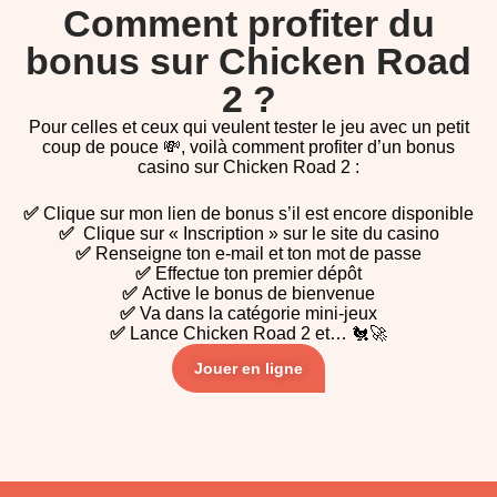
Comment profiter du
bonus sur Chicken Road
2 ?
Pour celles et ceux qui veulent tester le jeu avec un petit
coup de pouce 💸, voilà comment profiter d’un bonus
casino sur Chicken Road 2 :
✅
Clique sur mon lien de bonus s’il est encore disponible
✅
Clique sur « Inscription » sur le site du casino
✅
Renseigne ton e-mail et ton mot de passe
✅
Effectue ton premier dépôt
✅
Active le bonus de bienvenue
✅
Va dans la catégorie mini-jeux
✅
Lance Chicken Road 2 et… 🐔🚀
Jouer en ligne