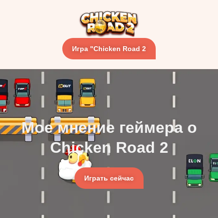
Игра "Chicken Road 2
Мое мнение геймера о
Chicken Road 2
Играть сейчас