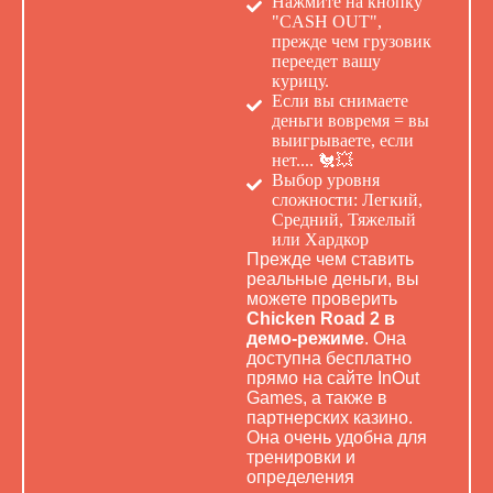
Нажмите на кнопку
"CASH OUT",
прежде чем грузовик
переедет вашу
курицу.
Если вы снимаете
деньги вовремя = вы
выигрываете, если
нет.... 🐔💥
Выбор уровня
сложности: Легкий,
Средний, Тяжелый
или Хардкор
Прежде чем ставить
реальные деньги, вы
можете проверить
Chicken Road 2 в
демо-режиме
. Она
доступна бесплатно
прямо на сайте InOut
Games, а также в
партнерских казино.
Она очень удобна для
тренировки и
определения