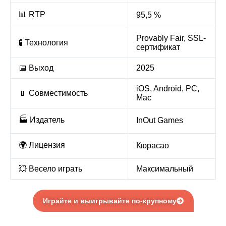
📊 RTP
95,5 %
Provably Fair, SSL-
🧪 Технология
сертификат
📅 Выход
2025
iOS, Android, PC,
📱 Совместимость
Mac
🏭 Издатель
InOut Games
🌍 Лицензия
Кюрасао
💥 Весело играть
Максимальный
Играйте и выигрывайте по-крупному